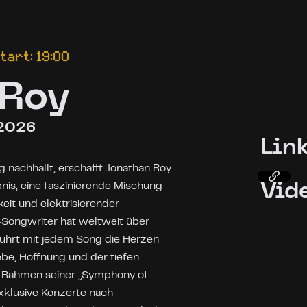
Start: 19:00
 Roy
 2026
Lin
g nachhallt, erschafft Jonathan Roy
bnis, eine faszinierende Mischung
Vid
keit und elektrisierender
-Songwriter hat weltweit über
Ordina
rührt mit jedem Song die Herzen
ebe, Hoffnung und der tiefen
 Rahmen seiner „Symphony of
xklusive Konzerte nach