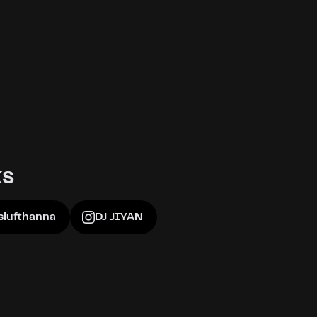
ks
slufthanna
DJ JIYAN